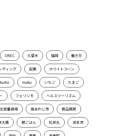
OREC
久留米
福岡
働き方
ンディング
起業
ホワイトコーン
studio
muku
いちご
たまご
ー
フェリシモ
ヘルスツーリズム
北坂養鶏場
南あわじ市
商品開発
峡大橋
朝ごはん
松栄丸
洲本市
設計
農業
香美町