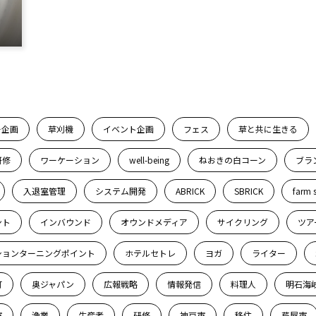
ー企画
草刈機
イベント企画
フェス
草と共に生きる
研修
ワーケーション
well-being
ねおきの白コーン
ブラ
入退室管理
システム開発
ABRICK
SBRICK
farm 
ント
インバウンド
オウンドメディア
サイクリング
ツア
ションターニングポイント
ホテルセトレ
ヨガ
ライター
町
奥ジャパン
広報戦略
情報発信
料理人
明石海
市
漁業
生産者
研修
神戸市
移住
芦屋市