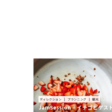
ディレクション
プランニング
観光
JamSession – イチゴとゲス