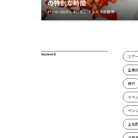
の特別な時間
farm studio
いちご
ヨガ
淡路市
keyword
ツア
企業
神戸
イベ
ペン
土佐
淡路