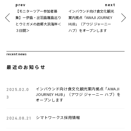
投
【モニターツアー参加者募
インバウンド向け食文化観光
集】ー伊島・出羽島離島巡り
案内拠点「AWAJI JOURNEY
稿
とウミガメの故郷大浜海岸＜
HUB」（アワジ ジャーニー
３日間＞
ハブ）をオープンします
ナ
ビ
recent news
ゲ
最近のお知らせ
ー
シ
インバウンド向け食文化観光案内拠点「AWAJI
2025.02.0
JOURNEY HUB」（アワジ ジャーニー ハブ）を
3
ョ
オープンします
ン
シマトワークス採用情報
2024.08.21