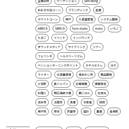
企業研修
ワーケーション
well-being
ねおきの白コーン
ブランディング
起業
ホワイトコーン
神戸
入退室管理
システム開発
ABRICK
SBRICK
farm studio
muku
いちご
たまご
イベント
インバウンド
オウンドメディア
サイクリング
ツアー
フェリシモ
ヘルスツーリズム
ペンションターニングポイント
ホテルセトレ
ヨガ
ライター
北坂養鶏場
南あわじ市
商品開発
土佐町
奥ジャパン
広報戦略
情報発信
料理人
明石海峡大橋
朝ごはん
松栄丸
洲本市
淡路市
漁業
生産者
研修
神戸市
移住
芦屋市
設計
農業
香美町