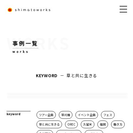
事例一覧
works
リサーチ
ディレクション
コンセプト開発
プランニング
コンサルティング
ディレクション
コンセプト開発
人材育成
プランニング
新規事業
人材育成
ハノイ大学×金沢星稜大学 ベトナムー日本研修
KEYWORD
草と共に生きる
OREC FESTIVAL
プログラム
草刈機
イベント企画
フェス
草と共に生きる
OREC
久留米
福岡
草刈機
イベント企画
フェス
草と共に生きる
OREC
久留米
福岡
keyword
ツアー企画
草刈機
イベント企画
フェス
草と共に生きる
OREC
久留米
福岡
働き方