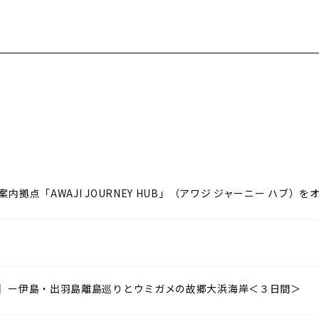
拠点「AWAJI JOURNEY HUB」（アワジ ジャーニー ハブ）
集】ー伊島・出羽島離島巡りとウミガメの故郷大浜海岸＜３日間＞