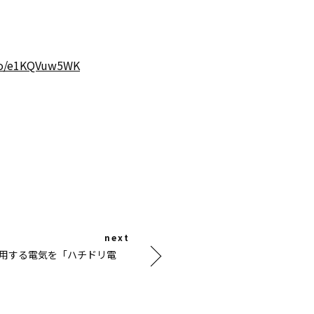
.co/e1KQVuw5WK
」で使用する電気を「ハチドリ電