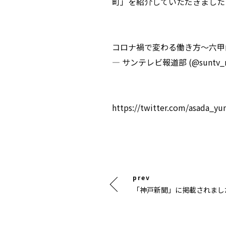
町」を紹介していただきました
コロナ禍で変わる働き方～六甲
— サンテレビ報道部 (@suntv_n
https://twitter.com/asada_y
投
「神戸新聞」に掲載されまし
稿
ナ