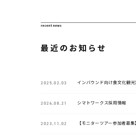
ビ
ゲ
recent news
ー
最近のお知らせ
シ
ョ
ン
インバウンド向け食文化観光案内
2025.02.03
シマトワークス採用情報
2024.08.21
【モニターツアー参加者募
2023.11.02